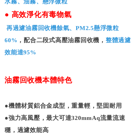
水霧、油霧、懸浮微粒
●
高效淨化有毒物氣
再過濾油霧回收機餘氣、
PM2.5
懸浮微粒
60%
，配合二段式高壓油霧回收機，
整體過濾
效能達
95%
油霧回收機本體特色
●機體材質鋁合金成型，重量輕，堅固耐用
●強力高風壓，最大可達
320mmAq
流量流速
穩，過濾效能高