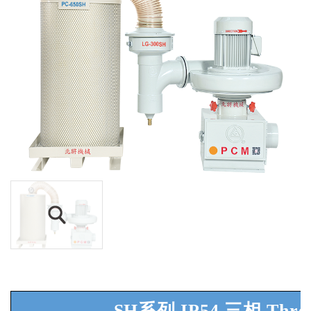
SH系列
IP54
三相
Thre