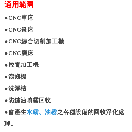
適用範圍
●
CNC
車床
●
CNC
铣床
●
CNC
綜合切削加工機
●
CNC
磨床
●
放電加工機
●
滾齒機
●
洗淨槽
●
防鏽油噴霧回收
●
會產生
水霧、油霧
之各種設備的回收淨化處
理。