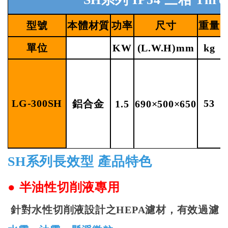
型號
本體材質
功率
尺寸
重量
單位
KW
(L.W.H)mm
kg
LG-300SH
53
鋁合金
1.5
690×500×650
SH
系列長效型
產品特色
●
半油性切削液專用
針對水性切削液設計之
HEPA
濾材，有效過濾