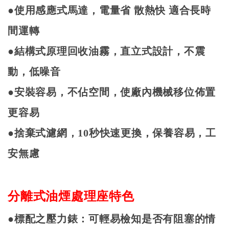
●使用感應式馬達，電量省
散熱快
適合長時
間運轉
●結構式原理回收油霧，直立式設計，不震
動，低噪音
●安裝容易，不佔空間，使廠內機械移位佈置
更容易
●捨棄式濾網，
10
秒快速更換，保養容易，工
安無慮
分離式油煙處理座特色
●標配之壓力錶：可輕易檢知是否有阻塞的情