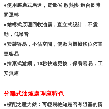
●使用感應式馬達，電量省
散熱快
適合長時
間運轉
●結構式原理回收油霧，直立式設計，不震
動，低噪音
●安裝容易，不佔空間，使廠內機械移位佈置
更容易
●捨棄式濾網，
10
秒快速更換，保養容易，工
安無慮
分離式油煙處理座特色
●標配之壓力錶：可輕易檢知是否有阻塞的情