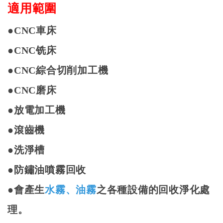
適用範圍
●
CNC
車床
●
CNC
铣床
●
CNC
綜合切削加工機
●
CNC
磨床
●
放電加工機
●
滾齒機
●
洗淨槽
●
防鏽油噴霧回收
●
會產生
水霧、油霧
之各種設備的回收淨化處
理。