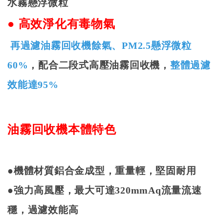
水霧懸浮微粒
●
高效淨化有毒物氣
再過濾油霧回收機餘氣、
PM2.5
懸浮微粒
60%
，配合二段式高壓油霧回收機，
整體過濾
效能達
95%
油霧回收機本體特色
●機體材質鋁合金成型，重量輕，堅固耐用
●強力高風壓，最大可達
320mmAq
流量流速
穩，過濾效能高