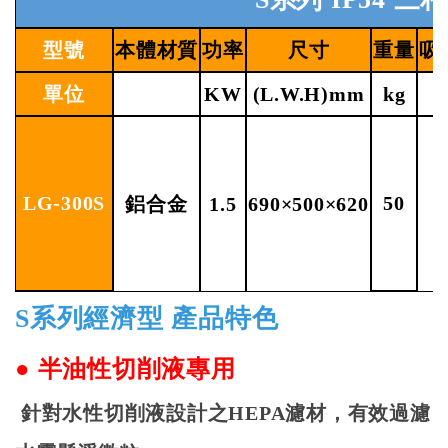
型號
本體材質
功率
尺寸
重量
吸
單位
KW
(L.W.H)mm
kg
LG-300S
50
鋁合金
1.5
690×500×620
S
系列經濟型
產品特色
●
半油性切削液專用
針對水性切削液設計之
HEPA
濾材，有效過濾