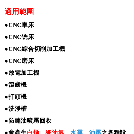
適用範圍
●
CNC
車床
●
CNC
铣床
●
CNC
綜合切削加工機
●
CNC
磨床
●
放電加工機
●
滾齒機
●打頭機
●
洗淨槽
●
防鏽油噴霧回收
●
會產生
白煙、細油氣
、
水霧、油霧
之各種設