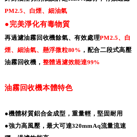
PM2.5
、白煙、細油氣
●完美淨化有毒物質
再過濾油霧回收機餘氣、有效處理
PM2.5
、白
煙、細油氣、懸浮微粒
80%
，配合二段式高壓
油霧回收機，
整體過濾效能達
99%
油霧回收機本體特色
●機體材質鋁合金成型，重量輕，堅固耐用
●強力高風壓，最大可達
320mmAq
流量流速