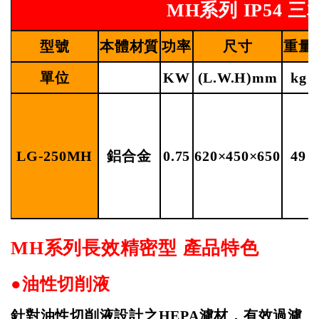
MH系列
IP54
三
型號
本體材質
功率
尺寸
重量
單位
KW
(L.W.H)mm
kg
LG-250MH
鋁合金
0.75
620×450×650
49
MH
系列長效精密型
產品特色
●油性切削液
針對油性切削液設計之
HEPA
濾材，有效過濾