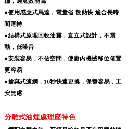
穩，過濾效能高
●使用感應式馬達，電量省
散熱快
適合長時
間運轉
●結構式原理回收油霧，直立式設計，不震
動，低噪音
●安裝容易，不佔空間，使廠內機械移位佈置
更容易
●捨棄式濾網，
10
秒快速更換，保養容易，工
安無慮
分離式油煙處理座特色