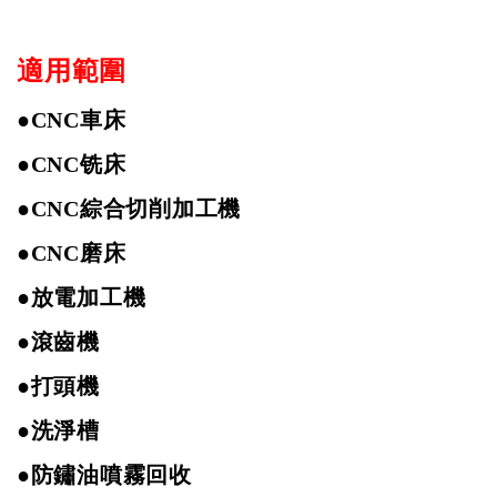
適用範圍
●
CNC
車床
●
CNC
铣床
●
CNC
綜合切削加工機
●
CNC
磨床
●
放電加工機
●
滾齒機
●打頭機
●
洗淨槽
●
防鏽油噴霧回收