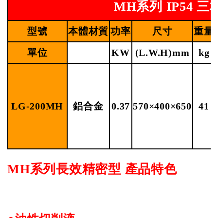
MH系列
IP54
三
型號
本體材質
功率
尺寸
重量
單位
KW
(L.W.H)mm
kg
LG-200MH
鋁合金
0.37
570×400×650
41
MH
系列長效精密型
產品特色