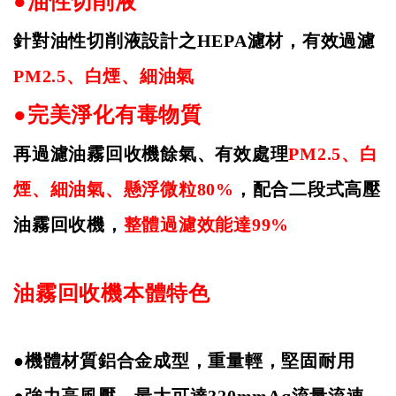
●油性切削液
針對油性切削液設計之
HEPA
濾材，有效過濾
PM2.5
、白煙、細油氣
●完美淨化有毒物質
再過濾油霧回收機餘氣、有效處理
PM2.5
、白
煙、細油氣、懸浮微粒
80%
，配合二段式高壓
油霧回收機，
整體過濾效能達
99%
油霧回收機本體特色
●機體材質鋁合金成型，重量輕，堅固耐用