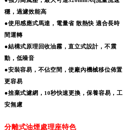
●強力高風壓，最大可達
320mmAq
流量流速
穩，過濾效能高
●使用感應式馬達，電量省
散熱快
適合長時
間運轉
●結構式原理回收油霧，直立式設計，不震
動，低噪音
●安裝容易，不佔空間，使廠內機械移位佈置
更容易
●捨棄式濾網，
10
秒快速更換，保養容易，工
安無慮
分離式油煙處理座特色