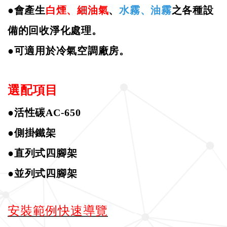
●
會產生
白煙、細油氣
、
水霧、油霧
之各種設
備的回收淨化處理。
●
可適用於冷氣空調廠房。
選配項目
●活性碳
AC-650
●側掛鐵架
●直列式四腳架
●並列式四腳架
安裝範例快速導覽