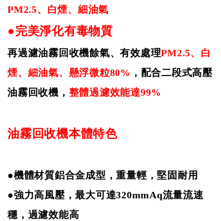
PM2.5
、白煙、細油氣
●完美淨化有毒物質
再過濾油霧回收機餘氣、有效處理
PM2.5
、白
煙、細油氣、懸浮微粒
80%
，配合二段式高壓
油霧回收機，
整體過濾效能達
99%
油霧回收機本體特色
●機體材質鋁合金成型，重量輕，堅固耐用
●強力高風壓，最大可達
320mmAq
流量流速
穩，過濾效能高