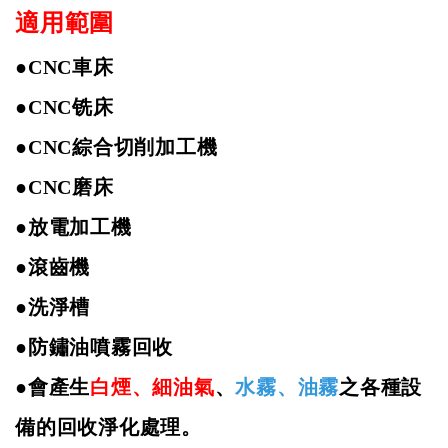
適用範圍
●
CNC
車床
●
CNC
铣床
●
CNC
綜合切削加工機
●
CNC
磨床
●
放電加工機
●
滾齒機
●
洗淨槽
●
防鏽油噴霧回收
●
會產生
白煙、細油氣
、
水霧、油霧
之各種設
備的回收淨化處理。