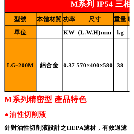
M系列
IP54
三相
型號
本體材質
功率
尺寸
重量
吸
單位
KW
(L.W.H)mm
kg
LG-200M
鋁合金
0.37
570×400×580
38
M
系列精密型
產品特色
●油性切削液
針對油性切削液設計之
HEPA
濾材，有效過濾