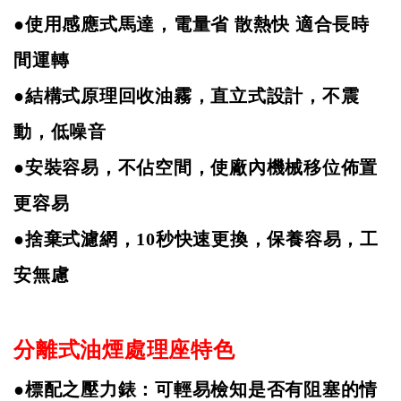
●使用感應式馬達，電量省
散熱快
適合長時
間運轉
●結構式原理回收油霧，直立式設計，不震
動，低噪音
●安裝容易，不佔空間，使廠內機械移位佈置
更容易
●捨棄式濾網，
10
秒快速更換，保養容易，工
安無慮
分離式油煙處理座特色
●標配之壓力錶：可輕易檢知是否有阻塞的情